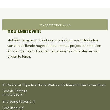
23 september 2026
HBO Lean Event
Het hbo Lean event biedt een mooie kans voor studenten
van verschillende hogescholen om hun project te laten zien
én voor de Lean-docenten om elkaar te ontmoeten en van
elkaar te leren.
© Centre of Expertise Brede Welvaart & Nieuw Ondernemerschap
Cookie Settings
0885258083
info.bwno@avans.nl
Cookiebeleid