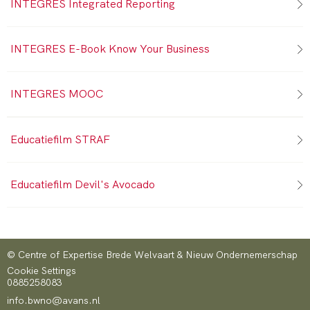
INTEGRES Integrated Reporting
INTEGRES E-Book Know Your Business
INTEGRES MOOC
Educatiefilm STRAF
Educatiefilm Devil's Avocado
© Centre of Expertise Brede Welvaart & Nieuw Ondernemerschap
Cookie Settings
0885258083
info.bwno@avans.nl