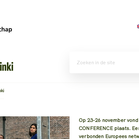
inki
nki
Op 23-26 november vond i
CONFERENCE plaats. Een 
verbonden Europees netwe