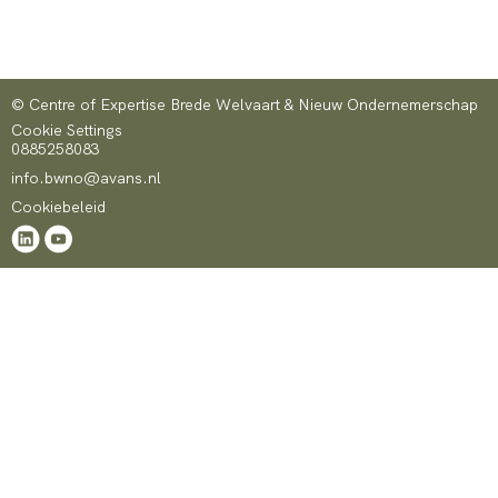
© Centre of Expertise Brede Welvaart & Nieuw Ondernemerschap
Cookie Settings
0885258083
info.bwno@avans.nl
Cookiebeleid