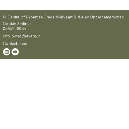
© Centre of Expertise Brede Welvaart & Nieuw Ondernemerschap
Cookie Settings
0885258083
info.bwno@avans.nl
Cookiebeleid