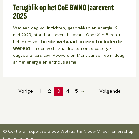
Terugblik op het CoE BWNO Jaarevent
2025
Wat een dag vol inzichten, gesprekken en energie! 21
mei 2025, stond ons event bij Avans OpenX in Breda in
het teken van 𝗯𝗿𝗲𝗱𝗲 𝘄𝗲𝗹𝘃𝗮𝗮𝗿𝘁 𝗶𝗻 𝗲𝗲𝗻 𝘁𝘂𝗿𝗯𝘂𝗹𝗲𝗻𝘁𝗲
𝘄𝗲𝗿𝗲𝗹𝗱. In een volle zaal trapten onze collega-
dagvoorzitters Levi Roovers en Marit Jansen de middag
af met energie en enthousiasme.
…
Vorige
1
2
3
4
5
11
Volgende
© Centre of Expertise Brede Welvaart & Nieuw Ondernemerschap
Cookie Settings