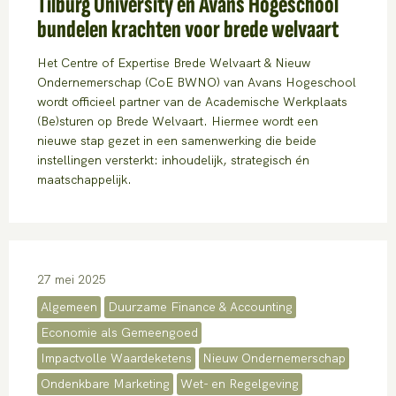
Tilburg University en Avans Hogeschool
bundelen krachten voor brede welvaart
Het Centre of Expertise Brede Welvaart & Nieuw
Ondernemerschap (CoE BWNO) van Avans Hogeschool
wordt officieel partner van de Academische Werkplaats
(Be)sturen op Brede Welvaart. Hiermee wordt een
nieuwe stap gezet in een samenwerking die beide
instellingen versterkt: inhoudelijk, strategisch én
maatschappelijk.
27 mei 2025
Algemeen
Duurzame Finance & Accounting
Economie als Gemeengoed
Impactvolle Waardeketens
Nieuw Ondernemerschap
Ondenkbare Marketing
Wet- en Regelgeving