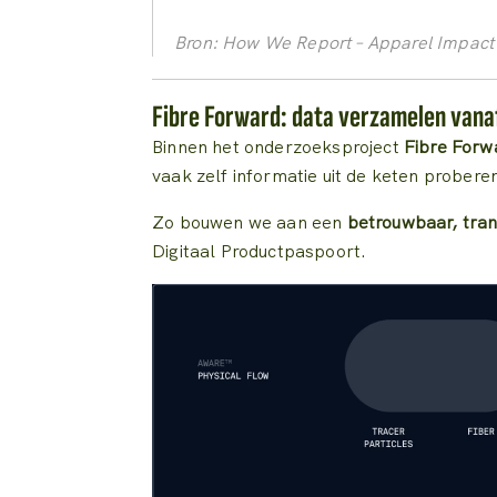
Bron: How We Report – Apparel Impact I
Fibre Forward: data verzamelen vana
Binnen het onderzoeksproject
Fibre Forw
vaak zelf informatie uit de keten probere
Zo bouwen we aan een
betrouwbaar, tra
Digitaal Productpaspoort.
Videospeler