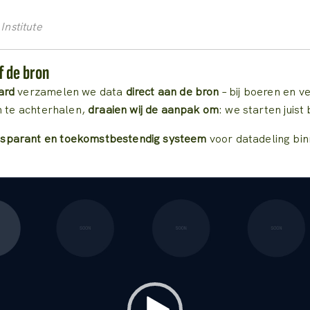
nstitute
f de bron
ard
verzamelen we data
direct aan de bron
– bij boeren en v
n te achterhalen,
draaien wij de aanpak om
: we starten juist
nsparant en toekomstbestendig systeem
voor datadeling binn