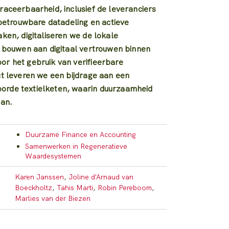
raceerbaarheid, inclusief de leveranciers
m betrouwbare datadeling en actieve
aken, digitaliseren we de lokale
We bouwen aan digitaal vertrouwen binnen
or het gebruik van verifieerbare
ct leveren we een bijdrage aan een
orde textielketen, waarin duurzaamheid
aan.
Duurzame Finance en Accounting
Samenwerken in Regeneratieve
Waardesystemen
Karen Janssen
,
Joline d'Arnaud van
Boeckholtz
,
Tahis Marti
,
Robin Pereboom
,
Marlies van der Biezen