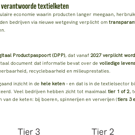
n verantwoorde textielketen
culaire economie waarin producten langer meegaan, herbrui
rden bedrijven via nieuwe wetgeving verplicht om
transparan
en.
gitaal Productpaspoort (DPP)
, dat vanaf
2027 verplicht word
gitaal document dat informatie bevat over de
volledige leven
eerbaarheid, recyclebaarheid en milieuprestaties.
aand inzicht in de
hele keten
– en dat is in de textielsector 
teerd. Veel bedrijven hebben zicht tot maximaal
tier 1 of 2
, 
n van de keten: bij boeren, spinnerijen en ververijen (
tiers 3 