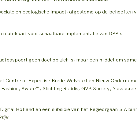
sociale en ecologische impact, afgestemd op de behoeften v
 een routekaart voor schaalbare implementatie van DPP’s
roductpaspoort geen doel op zich is, maar een middel om sam
het Centre of Expertise Brede Welvaart en Nieuw Ondernem
 Fashion, Aware™, Stichting Raddis, GVK Society, Yassasre
Digital Holland en een subsidie van het Regieorgaan SIA bin
tijk