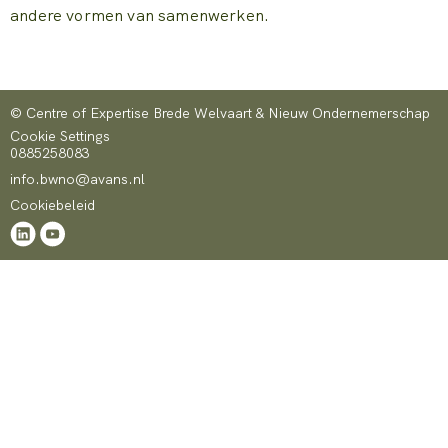
andere vormen van samenwerken.
© Centre of Expertise Brede Welvaart & Nieuw Ondernemerschap
Cookie Settings
0885258083
info.bwno@avans.nl
Cookiebeleid