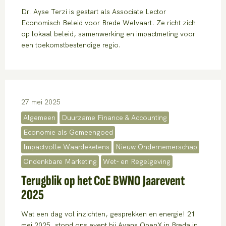
Dr. Ayse Terzi is gestart als Associate Lector
Economisch Beleid voor Brede Welvaart. Ze richt zich
op lokaal beleid, samenwerking en impactmeting voor
een toekomstbestendige regio.
27 mei 2025
Algemeen
Duurzame Finance & Accounting
Economie als Gemeengoed
Impactvolle Waardeketens
Nieuw Ondernemerschap
Ondenkbare Marketing
Wet- en Regelgeving
Terugblik op het CoE BWNO Jaarevent
2025
Wat een dag vol inzichten, gesprekken en energie! 21
mei 2025, stond ons event bij Avans OpenX in Breda in