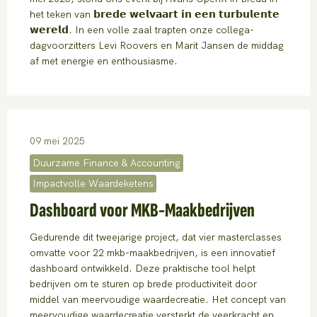
het teken van 𝗯𝗿𝗲𝗱𝗲 𝘄𝗲𝗹𝘃𝗮𝗮𝗿𝘁 𝗶𝗻 𝗲𝗲𝗻 𝘁𝘂𝗿𝗯𝘂𝗹𝗲𝗻𝘁𝗲
𝘄𝗲𝗿𝗲𝗹𝗱. In een volle zaal trapten onze collega-
dagvoorzitters Levi Roovers en Marit Jansen de middag
af met energie en enthousiasme.
09 mei 2025
Duurzame Finance & Accounting
Impactvolle Waardeketens
Dashboard voor MKB-Maakbedrijven
Gedurende dit tweejarige project, dat vier masterclasses
omvatte voor 22 mkb-maakbedrijven, is een innovatief
dashboard ontwikkeld. Deze praktische tool helpt
bedrijven om te sturen op brede productiviteit door
middel van meervoudige waardecreatie. Het concept van
meervoudige waardecreatie versterkt de veerkracht en